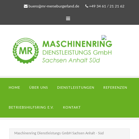
buero@mr-merseburgerland.de
+49 34 61 / 21 21 62
HOME
ÜBER UNS
DIENSTLEISTUNGEN
REFERENZEN
BETRIEBSHILFSRING E.V.
KONTAKT
Maschinenring Dienstleistungs GmbH Sachsen Anhalt - Süd