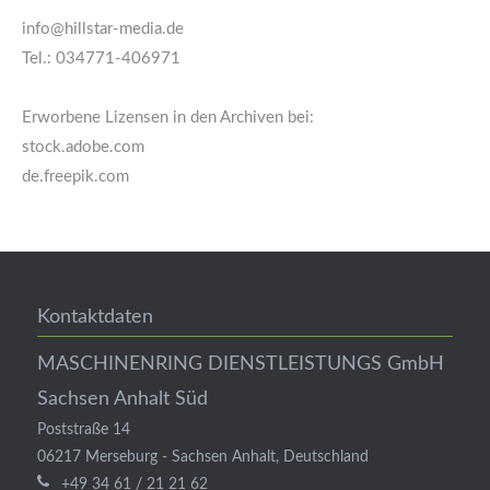
info@hillstar-media.de
Tel.: 034771-406971
Erworbene Lizensen in den Archiven bei:
stock.adobe.com
de.freepik.com
Kontaktdaten
MASCHINENRING DIENSTLEISTUNGS GmbH
Sachsen Anhalt Süd
Poststraße 14
06217
Merseburg
-
Sachsen Anhalt
,
Deutschland
+49 34 61 / 21 21 62