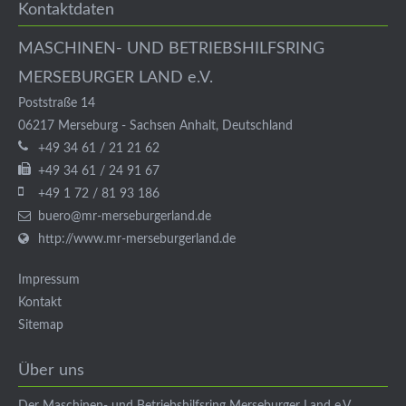
Kontaktdaten
MASCHINEN- UND BETRIEBSHILFSRING
MERSEBURGER LAND e.V.
Poststraße 14
06217
Merseburg
-
Sachsen Anhalt
,
Deutschland
+49 34 61 / 21 21 62
+49 34 61 / 24 91 67
+49 1 72 / 81 93 186
buero@mr-merseburgerland.de
http://www.mr-merseburgerland.de
Impressum
Kontakt
Sitemap
Über uns
Der Maschinen- und Betriebshilfsring Merseburger Land e.V.