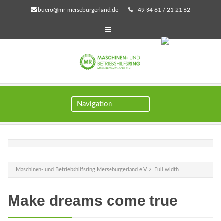
buero@mr-merseburgerland.de
+49 34 61 / 21 21 62
CONTAO INSTALLIEREN
Maschinen- und Betriebshilfsring Merseburgerland e.V
Full width
Make dreams come true