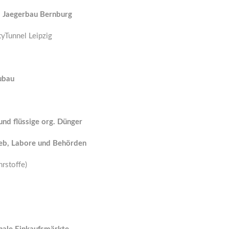
ma Jaegerbau Bernburg
yTunnel Leipzig
ubau
und flüssige org. Dünger
eb, Labore und Behörden
rstoffe)