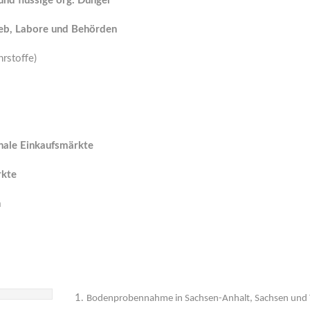
und flüssige org. Dünger
eb, Labore und Behörden
rstoffe)
onale Einkaufsmärkte
rkte
n
Bodenprobennahme in Sachsen-Anhalt, Sachsen und 