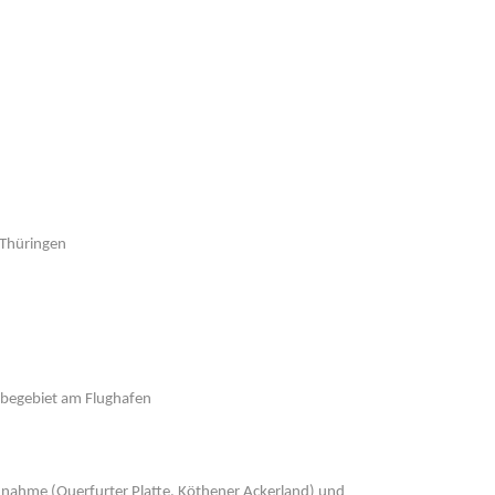
Thüringen
rbegebiet am Flughafen
nahme (Querfurter Platte, Köthener Ackerland) und