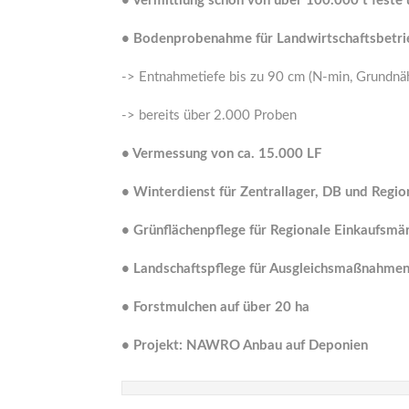
•
Vermittlung schon von über 100.000 t feste 
•
Bodenprobenahme für Landwirtschaftsbetri
-> Entnahmetiefe bis zu 90 cm (N-min, Grundnäh
-> bereits über 2.000 Proben
•
Vermessung von ca. 15.000 LF
•
Winterdienst für Zentrallager, DB und Regi
•
Grünflächenpflege für Regionale Einkaufsmä
•
Landschaftspflege für Ausgleichsmaßnahme
•
Forstmulchen auf über 20 ha
•
Projekt: NAWRO Anbau auf Deponien