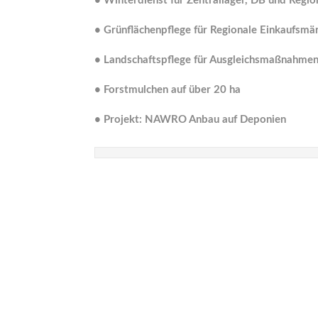
•
Winterdienst für Zentrallager, DB und Regi
•
Grünflächenpflege für Regionale Einkaufsmä
•
Landschaftspflege für Ausgleichsmaßnahme
•
Forstmulchen auf über 20 ha
•
Projekt: NAWRO Anbau auf Deponien